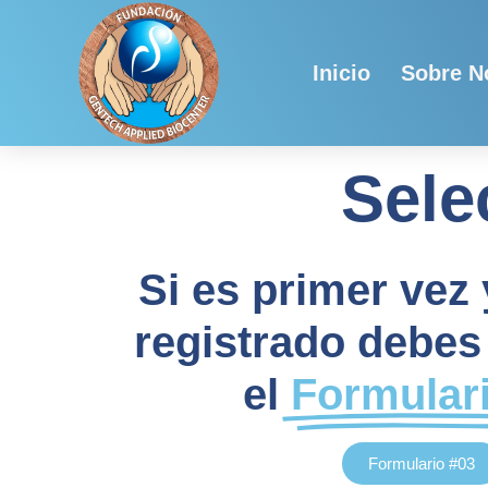
Ir
al
contenido
Inicio
Sobre N
Sele
Si es primer vez 
registrado debes 
el
Formular
Formulario #03