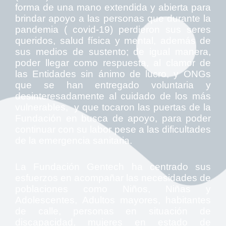
forma de una mano extendida y abierta para
brindar apoyo a las personas que durante la
pandemia ( covid-19) perdieron sus seres
queridos, salud física y mental, además de
sus medios de sustento; de igual manera,
poder llegar como respuesta, al clamor de
las Entidades sin ánimo de lucro,
y ONGs
que se han entregado voluntaria y
desinteresadamente al cuidado de los más
vulnerables, y que tocaron las puertas de la
Fundación en busca de apoyo, para poder
continuar con su labor pese a las dificultades
de la emergencia sanitaria.
La Fundación Gentech ha centrado sus
esfuerzos en acompañar las necesidades de
poblaciones como Niños, Niñas y
Adolescentes, Adultos mayores, habitantes
de calle, personas en situación de
discapacidad, mujeres en estado de